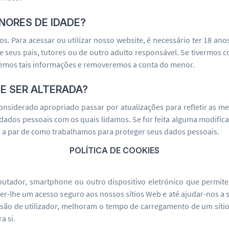
NORES DE IDADE?
 Para acessar ou utilizar nosso website, é necessário ter 18 anos 
 de seus pais, tutores ou de outro adulto responsável. Se tiverm
aremos tais informações e removeremos a conta do menor.
E SER ALTERADA?
considerado apropriado passar por atualizações para refletir as m
 dados pessoais com os quais lidamos. Se for feita alguma modifi
r a par de como trabalhamos para proteger seus dados pessoais.
POLÍTICA DE COOKIES
tador, smartphone ou outro dispositivo eletrónico que permite 
er-lhe um acesso seguro aos nossos sítios Web e até ajudar-nos a s
ssão de utilizador, melhoram o tempo de carregamento de um sítio
a si.