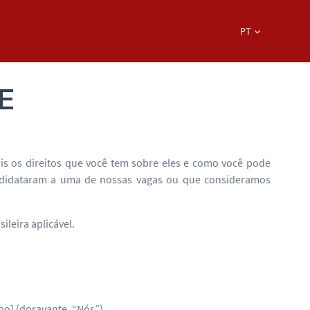
PT
E
is os direitos que você tem sobre eles e como você pode
andidataram a uma de nossas vagas ou que consideramos
leira aplicável.
] (doravante, “Nós”).