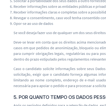
Solicitar a portabilidade dos seus dados a outro forneced
Receber informações sobre as entidades públicas e priva
Receber informações claras e completas sobre a possibili
Revogar o consentimento, caso você tenha consentido com
Opor-se ao uso de dados
Se você deseja fazer uso de qualquer um dos seus direito
Deve-se levar em conta que os direitos acima mencionados
casos em que pedidos de anonimização, bloqueio ou elim
para cumprir obrigações legais, regulatórias ou para poss
dentro do prazo estipulado pelos regulamentos relevante
Caso o candidato solicite informações sobre seus Dados 
solicitação, exigir que o candidato forneça algumas info
limitando ao nome completo, endereço de e-mail usado
necessária para apoiar o pedido e para processar a solicit
5. POR QUANTO TEMPO OS DADOS PES
Após os períodos definidos para a retenção de dados, exc