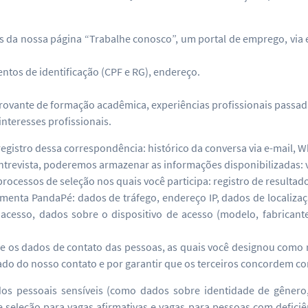
s da nossa página “Trabalhe conosco”, um portal de emprego, via 
ntos de identificação (CPF e RG), endereço.
rovante de formação acadêmica, experiências profissionais passad
interesses profissionais.
istro dessa correspondência: histórico da conversa via e-mail, W
trevista, poderemos armazenar as informações disponibilizadas: 
essos de seleção nos quais você participa: registro de resultados
amenta PandaPé: dados de tráfego, endereço IP, dados de localiza
acesso, dados sobre o dispositivo de acesso (modelo, fabricante
 os dados de contato das pessoas, as quais você designou como r
mado do nosso contato e por garantir que os terceiros concordem c
s pessoais sensíveis (como dados sobre identidade de gênero, 
seleção para vagas afirmativas e vagas para pessoas com deficiê