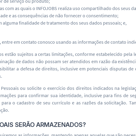
or de serviço ou produto;
das com as quais o INFOJOBS realiza uso compartilhado dos seus d
dade e as consequências de não fornecer o consentimento;
 alguma finalidade de tratamento dos seus dados pessoais; e,
s, entre em contato conosco usando as informações de contato indi
 estão sujeitos a certas limitações, conforme estabelecido pela le
inação de dados não possam ser atendidos em razão da existência
ibilitar a defesa de direitos, inclusive em potenciais disputas d
s.
Pessoais ou solicite o exercício dos direitos indicados na legisl
rmações para confirmar sua identidade, inclusive para fins de se
 para o cadastro de seu currículo e as razões da solicitação.
ação.
SOAIS SERÃO ARMAZENADOS?
luiremos as informações, mantendo apenas aquelas que são necessá