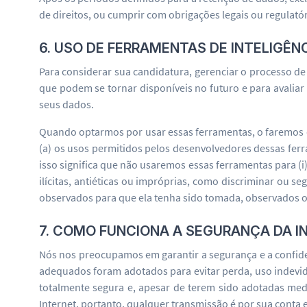
de direitos, ou cumprir com obrigações legais ou regulatór
6. USO DE FERRAMENTAS DE INTELIGÊNC
Para considerar sua candidatura, gerenciar o processo de
que podem se tornar disponíveis no futuro e para avalia
seus dados.
Quando optarmos por usar essas ferramentas, o faremos 
(a) os usos permitidos pelos desenvolvedores dessas ferra
isso significa que não usaremos essas ferramentas para (i
ilícitas, antiéticas ou impróprias, como discriminar ou s
observados para que ela tenha sido tomada, observados os
7. COMO FUNCIONA A SEGURANÇA DA 
Nós nos preocupamos em garantir a segurança e a confide
adequados foram adotados para evitar perda, uso indevid
totalmente segura e, apesar de terem sido adotadas me
Internet, portanto, qualquer transmissão é por sua conta e