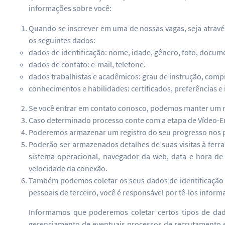
informações sobre você:
Quando se inscrever em uma de nossas vagas, seja atravé
os seguintes dados:
dados de identificação: nome, idade, gênero, foto, docume
dados de contato: e-mail, telefone.
dados trabalhistas e acadêmicos: grau de instrução, comp
conhecimentos e habilidades: certificados, preferências e 
Se você entrar em contato conosco, podemos manter um reg
Caso determinado processo conte com a etapa de Vídeo-En
Poderemos armazenar um registro do seu progresso nos proc
Poderão ser armazenados detalhes de suas visitas à ferr
sistema operacional, navegador da web, data e hora de 
velocidade da conexão.
Também podemos coletar os seus dados de identificação e
pessoais de terceiro, você é responsável por tê-los infor
Informamos que poderemos coletar certos tipos de dado
gerenciamento de eventuais processos de recrutamento e 