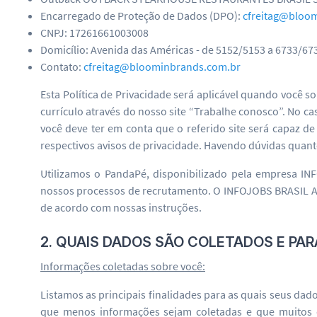
Encarregado de Proteção de Dados (DPO):
cfreitag@bloo
CNPJ: 17261661003008
Domicílio: Avenida das Américas - de 5152/5153 a 6733/6734
Contato:
cfreitag@bloominbrands.com.br
Esta Política de Privacidade será aplicável quando você 
currículo através do nosso site “Trabalhe conosco”. No c
você deve ter em conta que o referido site será capaz 
respectivos avisos de privacidade. Havendo dúvidas quanto
Utilizamos o PandaPé, disponibilizado pela empresa I
nossos processos de recrutamento. O INFOJOBS BRASIL A
de acordo com nossas instruções.
2. QUAIS DADOS SÃO COLETADOS E PA
Informações coletadas sobre você:
Listamos as principais finalidades para as quais seus da
que menos informações sejam coletadas e que muitos d