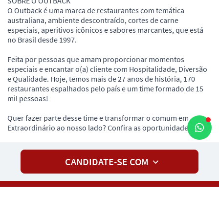
SOBRE O OUTBACK
O Outback é uma marca de restaurantes com temática
australiana, ambiente descontraído, cortes de carne
especiais, aperitivos icônicos e sabores marcantes, que está
no Brasil desde 1997.
Feita por pessoas que amam proporcionar momentos
especiais e encantar o(a) cliente com Hospitalidade, Diversão
e Qualidade. Hoje, temos mais de 27 anos de história, 170
restaurantes espalhados pelo país e um time formado de 15
mil pessoas!
Quer fazer parte desse time e transformar o comum em
Extraordinário ao nosso lado? Confira as oportunidades!
CANDIDATE-SE COM
Política de privacidade
Aviso Legal
Desenvolvido
Consentimento de Cookies
Ajuda para
por
Pandapé
candidatos