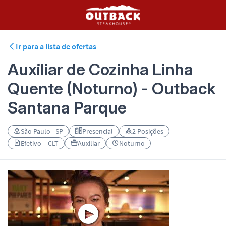
Ir para a lista de ofertas
Auxiliar de Cozinha Linha
Quente (Noturno) - Outback
Santana Parque
São Paulo - SP
Presencial
2 Posições
Efetivo – CLT
Auxiliar
Noturno